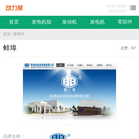
8月6日 星期四
农历6月24日
动力展
首页
发电机组
发动机
发电机
零部件
首页
/
零部件
蚌埠
点赞：67
品牌名称：