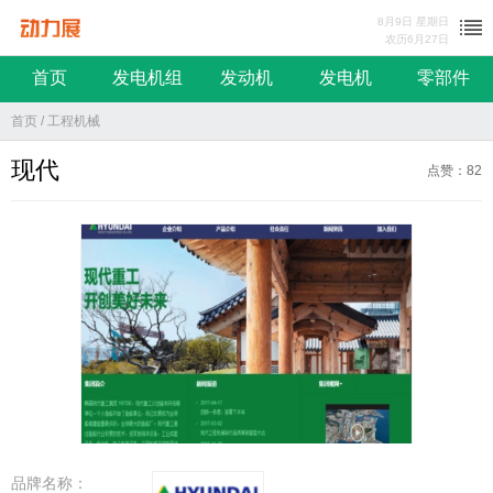
8月9日 星期日
农历6月27日
动力展
首页
发电机组
发动机
发电机
零部件
首页
/
工程机械
现代
点赞：82
品牌名称：